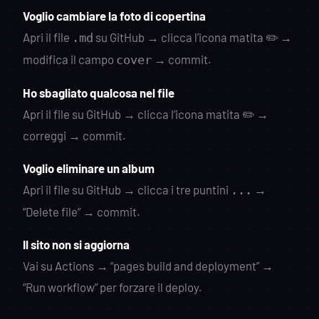
Voglio cambiare la foto di copertina
Apri il file
su GitHub → clicca l’icona matita ✏️ →
.md
modifica il campo
→ commit.
cover
Ho sbagliato qualcosa nel file
Apri il file su GitHub → clicca l’icona matita ✏️ →
correggi → commit.
Voglio eliminare un album
Apri il file su GitHub → clicca i tre puntini
→
...
“Delete file” → commit.
Il sito non si aggiorna
Vai su Actions → “pages build and deployment” →
“Run workflow” per forzare il deploy.