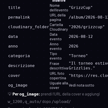
inserire
Nome
title
"GrizzCup"
dell’evento
URL della
permalink
/album/2026-08-1
pagina
Cartella
cloudinary_folder
"2026/grizzcup"
Cloudinary
Data
data
2026-08-12
evento
Anno
anno
2026
evento
Tipo
categoria
"Torneo"
evento
Frase
"Il torneo estiv
descrizione
descrittiva
Grizzlies."
URL foto
cover
"https://res.clo
copertina
Uguale alla
Vedi nota sotto
og_image
cover
💡
Per
:
prendi l’URL della cover e aggiungi
og_image
dopo
w_1200,q_auto/
/upload/