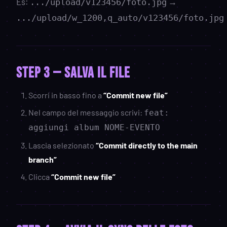
Es:
→
.../upload/v123456/foto.jpg
.../upload/w_1200,q_auto/v123456/foto.jpg
STEP 3 — Salva il file
Scorri in basso fino a
“Commit new file”
Nel campo del messaggio scrivi:
feat:
aggiungi album NOME-EVENTO
Lascia selezionato
“Commit directly to the main
branch”
Clicca
“Commit new file”