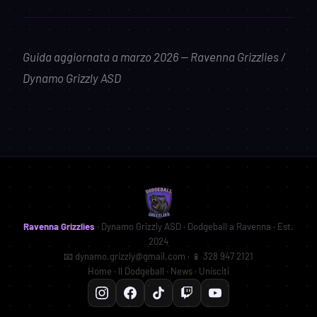
Guida aggiornata a marzo 2026 — Ravenna Grizzlies /
Dynamo Grizzly ASD
Ravenna Grizzlies
· Dynamo Grizzly ASD · Dodgeball a Ravenna · Est.
2024
📧
dynamo.grizzly@gmail.com
· 📱
328 947 2121
Home
·
Il Dodgeball
·
News
·
Unisciti