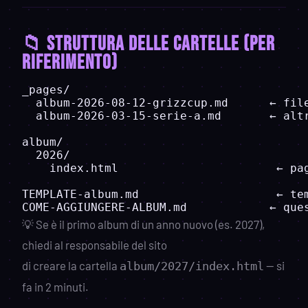
📁 Struttura delle cartelle (per
riferimento)
_pages/

  album-2026-08-12-grizzcup.md      ← file
  album-2026-03-15-serie-a.md       ← altr
album/

  2026/

    index.html                       ← pag
TEMPLATE-album.md                    ← tem
💡 Se è il primo album di un anno nuovo (es. 2027),
chiedi al responsabile del sito
di creare la cartella
— si
album/2027/index.html
fa in 2 minuti.