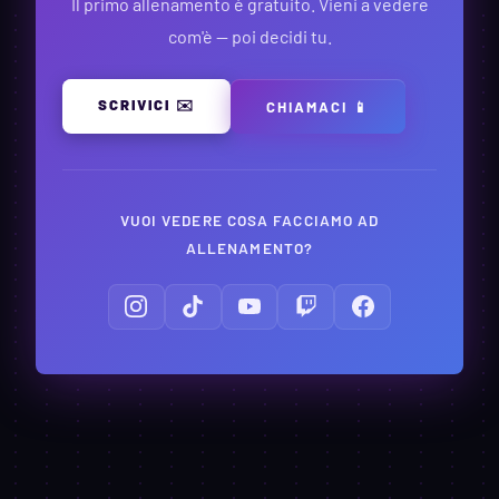
Il primo allenamento è gratuito. Vieni a vedere
com'è — poi decidi tu.
SCRIVICI ✉️
CHIAMACI 📱
VUOI VEDERE COSA FACCIAMO AD
ALLENAMENTO?