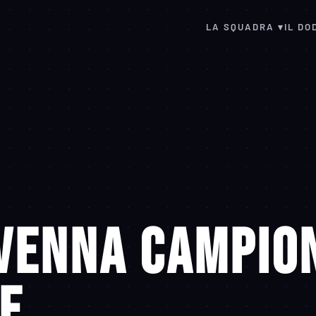
LA SQUADRA ▾
IL DO
venna Campio
e